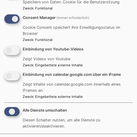
Startseite
Frauenkreise
Speichern von Daten: Cookie für die Benutzersitzung
Zweck
:
Funktional
Consent Manager
(immer erforderlich)
Frauenkreise
Cookie Consent speichert Ihre Einwilligungsstatus im
Browser
Zweck
:
Funktional
MITTWOCHSTREFF
Einbindung von Youtube-Videos
Treffen einmal im Monat im Gemeindehaus am
Zeigt Videos von Youtube
Zweck
:
Eingebettete externe Inhalte
Mittwoch Abend Kontakt: über das Pfarramt
Einbindung von calendar.google.com über ein iFrame
Zeigt Inhalte von calendar.google.com innerhalb eines
Hauptnavigation
Fußbereichsmenü
Benutzermen
Startseite
Impressum
Anmelden
iFrames an.
Zweck
:
Eingebettete externe Inhalte
Kontakt
Kontakt
Gottesdienst
Cookie-Einstellungen
Alle Dienste umschalten
Termine
Datenschutzerklärung
Diesen Schalter nutzen, um alle Dienste zu
Angebote
Barrierefreiheitserklärung
aktivieren/deaktivieren.
Ihre