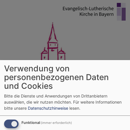
Direkt
zum
Inhalt
Verwendung von
personenbezogenen Daten
Evangelische Kirchengemeinde
und Cookies
Kleinheubach
Bitte die Dienste und Anwendungen von Drittanbietern
Großheubach - Kleinheubach - Laudenbach - Mainbullau - Rüdenau
auswählen, die wir nutzen möchten.
Für weitere Informationen
bitte unsere
Datenschutzhinweise
lesen.
Hauptnavigation
Funktional
(immer erforderlich)