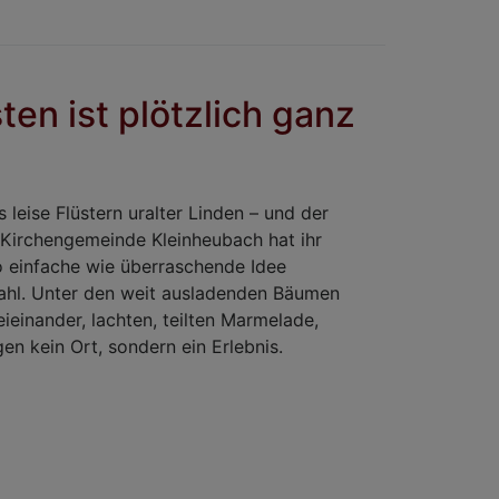
„Gott
ist
da“
–
en ist plötzlich ganz
ein
festlicher
und
lebendiger
 leise Flüstern uralter Linden – und der
Konfirmationsg
 Kirchengemeinde Kleinheubach hat ihr
in
o einfache wie überraschende Idee
Kleinheubach
ahl. Unter den weit ausladenden Bäumen
einander, lachten, teilten Marmelade,
n kein Ort, sondern ein Erlebnis.