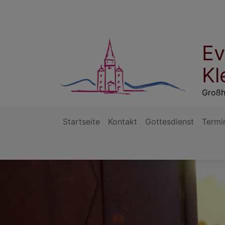
Direkt
zum
Inhalt
Ev
Kl
Großh
Startseite
Kontakt
Gottesdienst
Termi
Hauptnavigation