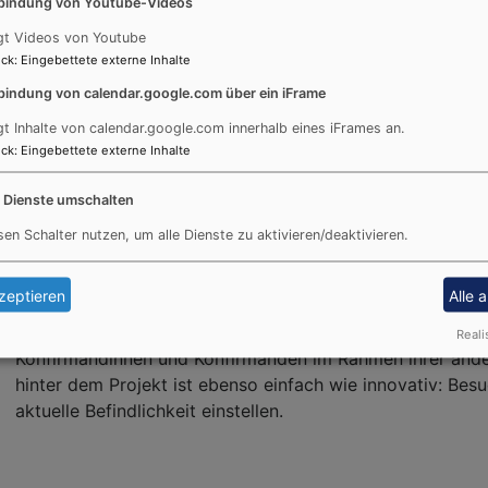
bindung von Youtube-Videos
ine Reinigungskraft zum wöchentlichen Reinigen des Gemei
gt Videos von Youtube
kt mit Pfarrer Sebastian Geißlinger auf, Telefon: 09371-42
ck
:
Eingebettete externe Inhalte
bindung von calendar.google.com über ein iFrame
gt Inhalte von calendar.google.com innerhalb eines iFrames an.
ck
:
Eingebettete externe Inhalte
e Dienste umschalten
pruch-Automat im Kirchhof
sen Schalter nutzen, um alle Dienste zu aktivieren/deaktivieren.
Ein ungewöhnlicher Blickfang zieht derzeit die Aufmerksa
zeptieren
Alle 
farbenfroher Automat, der nicht Süßigkeiten oder Getr
aus der Bibel. Entwickelt und gebaut wurde der sogenan
Reali
Konfirmandinnen und Konfirmanden im Rahmen ihrer ander
hinter dem Projekt ist ebenso einfach wie innovativ: Be
aktuelle Befindlichkeit einstellen.