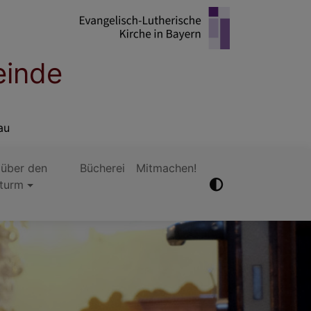
einde
au
 über den
Bücherei
Mitmachen!
hturm