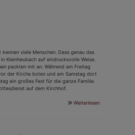
z kennen viele Menschen. Dass genau das
 in Kleinheubach auf eindrucksvolle Weise.
en packten mit an. Während am Freitag
 vor der Kirche boten und am Samstag dort
tag ein großes Fest für die ganze Familie.
ottesdienst auf dem Kirchhof.
Weiterlesen
über
„Sommer
im
Kirchhof“
-