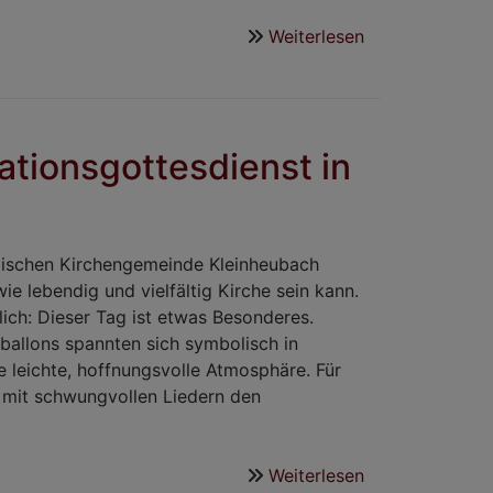
Weiterlesen
über
Konfi-
Projekt:
Bibelspruch-
Automat
mationsgottesdienst in
im
Kirchhof
lischen Kirchengemeinde Kleinheubach
ie lebendig und vielfältig Kirche sein kann.
ich: Dieser Tag ist etwas Besonderes.
ballons spannten sich symbolisch in
 leichte, hoffnungsvolle Atmosphäre. Für
e mit schwungvollen Liedern den
Weiterlesen
über