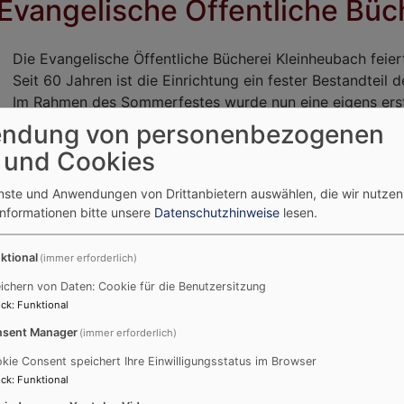
 Evangelische Öffentliche Büc
Die Evangelische Öffentliche Bücherei Kleinheubach feier
Seit 60 Jahren ist die Einrichtung ein fester Bestandteil
Im Rahmen des Sommerfestes wurde nun eine eigens erstell
Geschichte der Bücherei von ihren Anfängen bis in die 
ndung von personenbezogenen
 und Cookies
enste und Anwendungen von Drittanbietern auswählen, die wir nutze
Informationen bitte unsere
Datenschutzhinweise
lesen.
ktional
(immer erforderlich)
ichern von Daten: Cookie für die Benutzersitzung
ck
:
Funktional
sent Manager
(immer erforderlich)
cht
kie Consent speichert Ihre Einwilligungsstatus im Browser
ck
:
Funktional