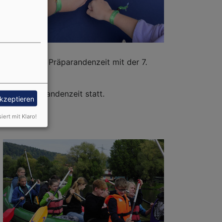
ie
 beginnt die Präparandenzeit mit der 7.
 der Konfirmandenzeit statt.
akzeptieren
n.
siert mit Klaro!