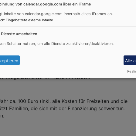
bindung von calendar.google.com über ein iFrame
n Gruppen und einige Aktionen... Ein Höhepunkt sind immer d
gt Inhalte von calendar.google.com innerhalb eines iFrames an.
ck
:
Eingebettete externe Inhalte
e Dienste umschalten
ginn des Konfirmandenkurses 12 Jahre alt sind (in der Regel
sen Schalter nutzen, um alle Dienste zu aktivieren/deaktivieren.
8. Klasse).
nd, sind herzlich eingeladen. Die Taufe findet dann während
zeptieren
Alle 
im Juni/ Juli statt. Dazu schreiben wir die Jugendlichen a
Reali
t, möge sich bitte im Pfarramt melden.
r ca. 100 Euro (inkl. alle Kosten für Freizeiten und die
zt Familien, die sich mit der Finanzierung schwer tun.
rn.