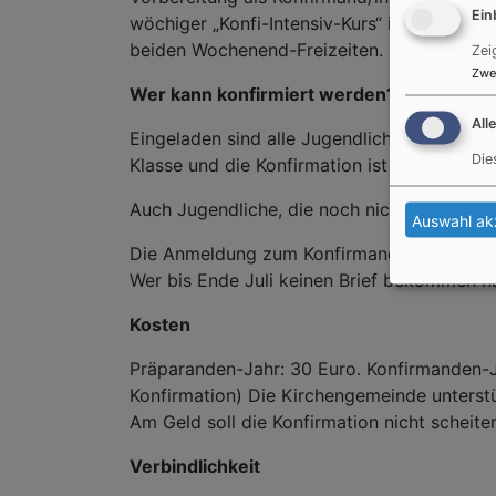
Ein
wöchiger „Konfi-Intensiv-Kurs“ in kleinere
beiden Wochenend-Freizeiten.
Zei
Zwe
Wer kann konfirmiert werden?
All
Eingeladen sind alle Jugendlichen die zu Be
Die
Klasse und die Konfirmation ist dann in der 
Auch Jugendliche, die noch nicht getauft si
Auswahl ak
Die Anmeldung zum Konfirmandenkurs findet 
Wer bis Ende Juli keinen Brief bekommen ha
Kosten
Präparanden-Jahr: 30 Euro. Konfirmanden-Jah
Konfirmation) Die Kirchengemeinde unterstüt
Am Geld soll die Konfirmation nicht scheite
Verbindlichkeit