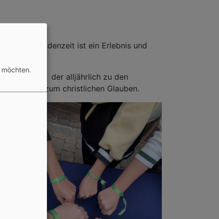
 Konfirmandenzeit ist ein Erlebnis und
n möchten.
im Frühling, der alljährlich zu den
ation „Ja“ zum christlichen Glauben.
s
In der
hören
hr im
re
-