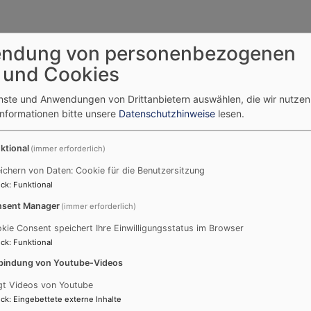
ndung von personenbezogenen
20 Jugendliche in einer Konfirmandengruppe zusammen. Die
 und Cookies
enste und Anwendungen von Drittanbietern auswählen, die wir nutze
ie Konfirmation, ein festlicher Gottesdienst mit Abendmahl 
Informationen bitte unsere
Datenschutzhinweise
lesen.
 Konfirmandinnen und Konfirmanden sagen mit ihrer Konfirm
ktional
(immer erforderlich)
n die Gelegenheit, die Grundzüge des christlichen Glauben
zu setzen. Gemeinschaft ist uns dabei besonders wichtig. 
ichern von Daten: Cookie für die Benutzersitzung
ck
:
Funktional
deuten kann, Christ zu sein. Kreativität, Spiel und Spaß ge
dliche „Teamer“ die Treffen mit.
sent Manager
(immer erforderlich)
kie Consent speichert Ihre Einwilligungsstatus im Browser
ck
:
Funktional
einde eineinhalb Jahre. Sie beginnt mit dem neuen Schulja
bindung von Youtube-Videos
lichen
Präparanden
und schnuppern ein wenig hinein in unse
gt Videos von Youtube
aranden-Gruppe etwa alle 2 Monate. Im zweiten Jahr ist die
ck
:
Eingebettete externe Inhalte
tensiver; d.h. monatlich gibt es ein Treffen, dazu ein ca. 6