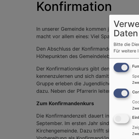
Konfirmation
Verwe
In unserer Gemeinde kommen jedes Jahr 15-
Daten
macht vor allem eines: Viel Spaß!
Bitte die Di
Den Abschluss der Konfirmandenzeit bildet d
Für weitere 
Höhepunkten des Gemeindelebens zählt. Die
Fun
Der Konfirmationskurs gibt den Jugendliche
kennenzulernen und sich damit auseinander 
Spe
Zwe
Gruppe erleben die Jugendlichen, was es be
dazu. Neben der Pfarrerin leiten auch Jugen
Con
Coo
Zum Konfirmandenkurs
Zwe
Die Konfirmandenzeit dauert in unserer Gem
Ein
September. Im ersten Jahr sind die Jugend
Zei
Kirchengemeinde. Dazu trifft sich die Präp
Zwe
Vorbereitung als Konfirmand/in dann etwas in