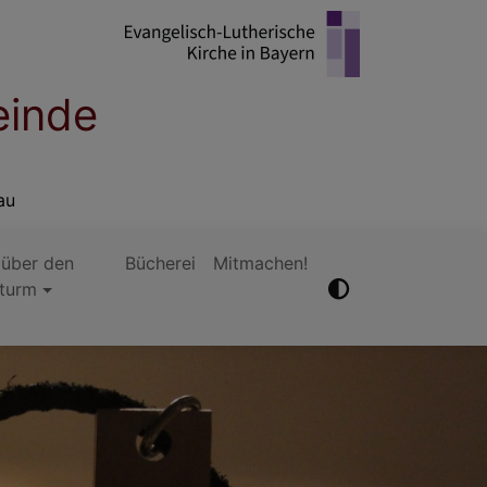
einde
au
 über den
Bücherei
Mitmachen!
hturm