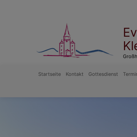
Direkt
zum
Inhalt
Ev
Kl
Großh
Startseite
Kontakt
Gottesdienst
Termi
Hauptnavigation