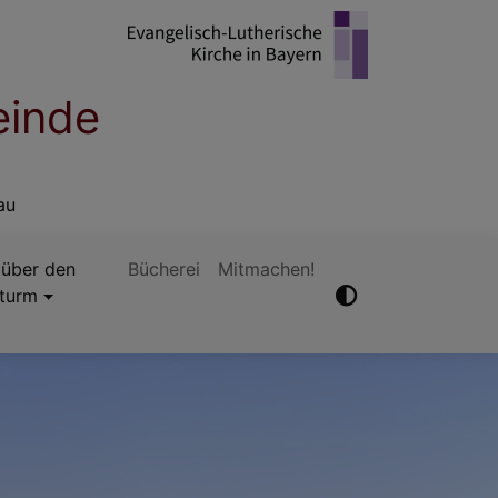
einde
au
 über den
Bücherei
Mitmachen!
hturm