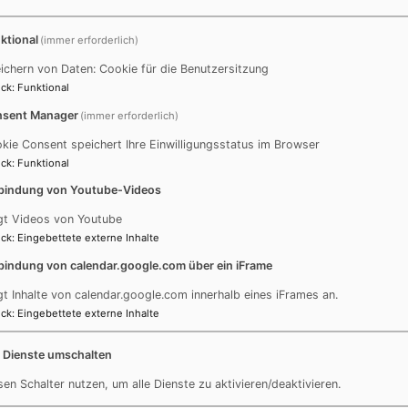
n in unserer Region
ktional
(immer erforderlich)
ichern von Daten: Cookie für die Benutzersitzung
n Nachbargemeinden in der Region zus
ck
:
Funktional
nden von:
sent Manager
(immer erforderlich)
kie Consent speichert Ihre Einwilligungsstatus im Browser
ck
:
Funktional
bindung von Youtube-Videos
gt Videos von Youtube
ck
:
Eingebettete externe Inhalte
bindung von calendar.google.com über ein iFrame
gt Inhalte von calendar.google.com innerhalb eines iFrames an.
ck
:
Eingebettete externe Inhalte
e Dienste umschalten
sen Schalter nutzen, um alle Dienste zu aktivieren/deaktivieren.