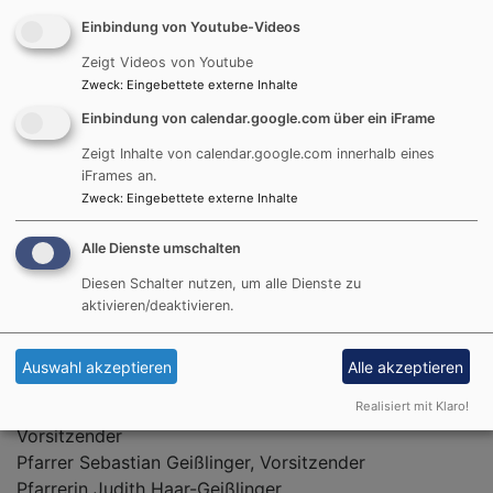
Einbindung von Youtube-Videos
Freitag
10.00 bis 12.00 Uhr
Zeigt Videos von Youtube
Zweck
:
Eingebettete externe Inhalte
Spendenkonto:
Einbindung von calendar.google.com über ein iFrame
Evang.-Luth. Pfarramt Kleinheubach
Zeigt Inhalte von calendar.google.com innerhalb eines
IBAN: DE26508635130002800128
iFrames an.
lesefreundlich: DE26 5086 3513 0002 8001 28
Zweck
:
Eingebettete externe Inhalte
BIC: GENODE51MIC
Alle Dienste umschalten
Diesen Schalter nutzen, um alle Dienste zu
aktivieren/deaktivieren.
Kirchenvorstand
Jörg Diedrich, Kleinheubach, stellvertretender
Auswahl akzeptieren
Alle akzeptieren
Vertrauensmann
Bernd Dietrich, Kleinheubach – stellvertretender
Realisiert mit Klaro!
Vorsitzender
Pfarrer Sebastian Geißlinger, Vorsitzender
Pfarrerin Judith Haar-Geißlinger