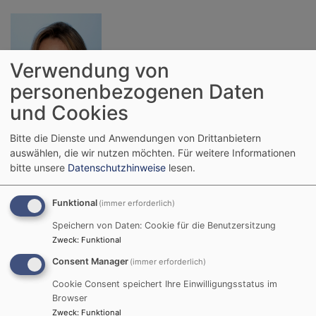
Verwendung von
personenbezogenen Daten
und Cookies
Bitte die Dienste und Anwendungen von Drittanbietern
auswählen, die wir nutzen möchten.
Für weitere Informationen
bitte unsere
Datenschutzhinweise
lesen.
Sekretärin Silvia Czoczek
Tel: 09371-4248
Funktional
(immer erforderlich)
email:
pfarramt.kleinheubach@elkb.de
Speichern von Daten: Cookie für die Benutzersitzung
Zweck
:
Funktional
Bürozeiten
Consent Manager
(immer erforderlich)
Dienstag
10.00 bis 12.00 Uhr
und 14.00 bis 16.00 Uhr
Cookie Consent speichert Ihre Einwilligungsstatus im
Browser
Zweck
:
Funktional
Donnerstag
14.00 bis 16.00 Uhr