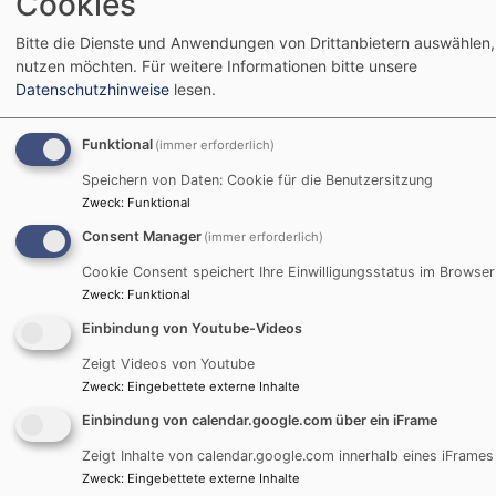
Cookies
schwierigen Zeiten: ein Licht in der Dunkelheit,
verlässlich auch bei Sturm und Regen. Eine Zusage, die
Bitte die Dienste und Anwendungen von Drittanbietern auswählen, 
den Jugendlichen Mut machen soll für ihren weiteren
nutzen möchten.
Für weitere Informationen bitte unsere
Lebensweg. Gestaltet wurde der Gottesdienst nicht
Datenschutzhinweise
lesen.
nur von der Pfarrerin, sondern auch von jugendlichen
Teamern und den Konfis selbst. So entstand eine Feier,
Funktional
(immer erforderlich)
die zugleich kreativ, persönlich und feierlich war. Auch
Speichern von Daten: Cookie für die Benutzersitzung
die Patinnen und Paten spielten an diesem Tag eine
Zweck
:
Funktional
wichtige Rolle. Als Zeichen der Wertschätzung
Consent Manager
(immer erforderlich)
erhielten sie jeweils eine Rose – ein kleines
Dankeschön für ihre Begleitung auf dem bisherigen
Cookie Consent speichert Ihre Einwilligungsstatus im Browser
Zweck
:
Funktional
Lebens- und Glaubensweg.
Einbindung von Youtube-Videos
Die Konfirmation bildet den Abschluss einer
Zeigt Videos von Youtube
eineinhalbjährigen Konfirmandenzeit. Eine Zeit, die von
Zweck
:
Eingebettete externe Inhalte
Gemeinschaft und vielfältigen Erfahrungen geprägt ist.
Einbindung von calendar.google.com über ein iFrame
Ein Höhepunkt war die Freizeit auf der Burg Breuberg,
die vielen in besonderer Erinnerung geblieben ist.
Zeigt Inhalte von calendar.google.com innerhalb eines iFrames
Darüber hinaus standen unter anderem ein Besuch im
Zweck
:
Eingebettete externe Inhalte