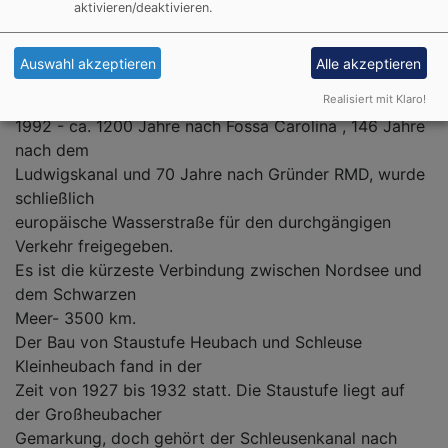
zerstört, ein Kind kam
aktivieren/deaktivieren.
ums Leben und zahlreiche Menschen wurden verletzt.
Trotz des
Auswahl akzeptieren
Alle akzeptieren
tragischen Zwischenfalls gingen die Arbeiten weiter.
Am 25. September
Realisiert mit Klaro!
1992 - ca. 1200 Jahre nach Fossa Carolina , 146 Jahre
nach dem
Ludwigskanal und 70 Jahre nach Gründer RMD, wurde
schließlich
europäische Wasserstraße für den durchgängigen
Verkehr freigegeben.
Es ist die kürzeste Verbindung zwischen Nordsee und
dem Schwarzen
Meer- 3500 km.
Der Bau von Staustufe Heubach und Schleuse
Kleinheubach fand in der
Zeit von 1927 bis 1932 statt. Die Staustufe liegt auf
der Großheubacher
Gemarkung, doch gehört der Schleusenkanal nach