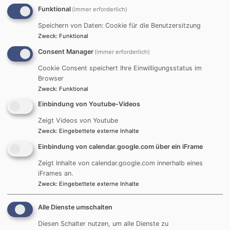
Funktional
(immer erforderlich)
Main-Donau AG,
genannt RMD , gegründet.
Speichern von Daten: Cookie für die Benutzersitzung
Das erste Kraftwerk unter der RMD-Regie ging mit der
Zweck
:
Funktional
unteren
Consent Manager
(immer erforderlich)
Mainmühle in Würzburg 1921 in Betrieb. Weitere
Cookie Consent speichert Ihre Einwilligungsstatus im
Ausbauten folgten und
Browser
am 11.Mai 1938 wurde das Rhein-Main-Donau Gesetz
Zweck
:
Funktional
beschlossen und die
Einbindung von Youtube-Videos
Groß-Schifffahrtsstraße konnte im Eilverfahren bis
Zeigt Videos von Youtube
1945
Zweck
:
Eingebettete externe Inhalte
festgeschrieben werden.
Durch die Gründung einer Tochtergesellschaft in
Einbindung von calendar.google.com über ein iFrame
England konnte frisches
Zeigt Inhalte von calendar.google.com innerhalb eines
Kapital generiert werden, um diese Projekte weiter zu
iFrames an.
bauen.
Zweck
:
Eingebettete externe Inhalte
Am 26. März 1979 kam es auf der Teilstrecke
Nürnberg-Roth zu einem
Alle Dienste umschalten
verheerenden Kanalbruch. Viele Häuser wurden
Diesen Schalter nutzen, um alle Dienste zu