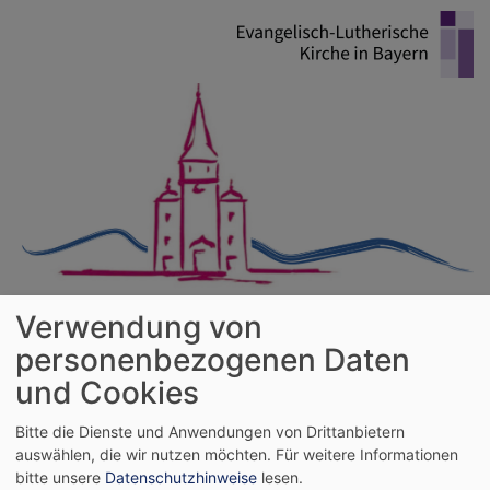
Direkt
zum
Inhalt
Evangelische Kirchengemeinde
Verwendung von
Kleinheubach
personenbezogenen Daten
Großheubach - Kleinheubach - Laudenbach - Mainbullau - Rüdenau
und Cookies
Hauptnavigation
Bitte die Dienste und Anwendungen von Drittanbietern
auswählen, die wir nutzen möchten.
Für weitere Informationen
bitte unsere
Datenschutzhinweise
lesen.