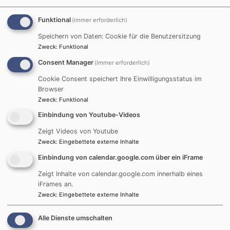
Startseite
Seniorenkreis
Funktional
(immer erforderlich)
Speichern von Daten: Cookie für die Benutzersitzung
Seniorenkreis
Zweck
:
Funktional
Consent Manager
(immer erforderlich)
Cookie Consent speichert Ihre Einwilligungsstatus im
Der Seniorenkreis trifft sich monatlich, in der Regel am
Browser
letzten Donnerstag des Monats im Gemeindehaus.
Zweck
:
Funktional
Neben Kaffee und Kuchen gibt es ein wechselndes
Einbindung von Youtube-Videos
Programm.
Zeigt Videos von Youtube
Zweck
:
Eingebettete externe Inhalte
Alle sind herzlich willkommen.
Einbindung von calendar.google.com über ein iFrame
Informationen im Pfarramt, Tel 09371-4248
Zeigt Inhalte von calendar.google.com innerhalb eines
iFrames an.
Zweck
:
Eingebettete externe Inhalte
Hauptnavigation
Fußbereichsmenü
Benutzermen
Startseite
Impressum
Anmelden
Alle Dienste umschalten
Kontakt
Kontakt